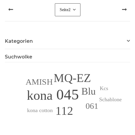
Seite
2
Kategorien
Suchwolke
MQ-EZ
AMISH
Kcs
Blu
045
kona
Schablone
061
112
kona cotton