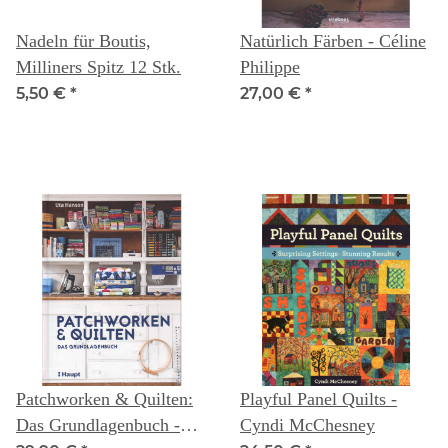
Nadeln für Boutis,
Natürlich Färben - Céline
Milliners Spitz 12 Stk.
Philippe
5,50 €
*
27,00 €
*
Patchworken & Quilten:
Playful Panel Quilts -
Das Grundlagenbuch -
Cyndi McChesney