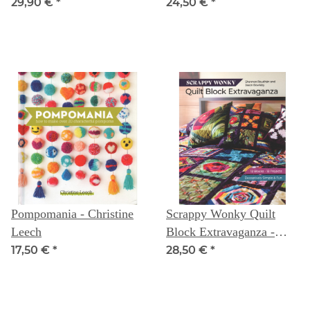
Uta Hanson
29,90 €
*
24,50 €
*
Pompomania - Christine
Scrappy Wonky Quilt
Leech
Block Extravaganza -
Shannon Roudhán and
17,50 €
*
28,50 €
*
Jason Bowlsby