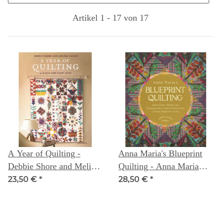
Artikel 1 - 17 von 17
A Year of Quilting -
Anna Maria's Blueprint
Debbie Shore and Melissa
Quilting - Anna Maria
Nayler
Parry
23,50 €
*
28,50 €
*