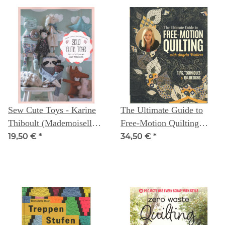
Sew Cute Toys - Karine
The Ultimate Guide to
Thiboult (Mademoiselle
Free-Motion Quilting
Tika)
with Angela Walters
19,50 €
*
34,50 €
*