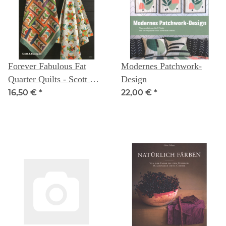
Forever Fabulous Fat
Modernes Patchwork-
Quarter Quilts - Scott A.
Design
Flannagan
16,50 €
*
22,00 €
*