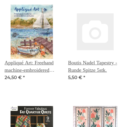
Appliqué Art: Freehand
Boutis Nadel Tapestry -
machine-embroidered
Runde Spitze 5stk.
pictures - Abigail Mill
24,50 €
*
5,50 €
*