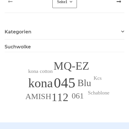
Seite
1
Kategorien
Suchwolke
MQ-EZ
kona cotton
045
Kcs
kona
Blu
Schablone
112
061
AMISH