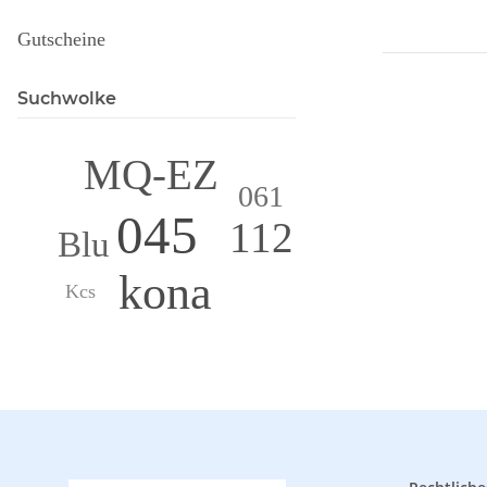
Gutscheine
Suchwolke
MQ-EZ
061
045
112
Blu
kona
Kcs