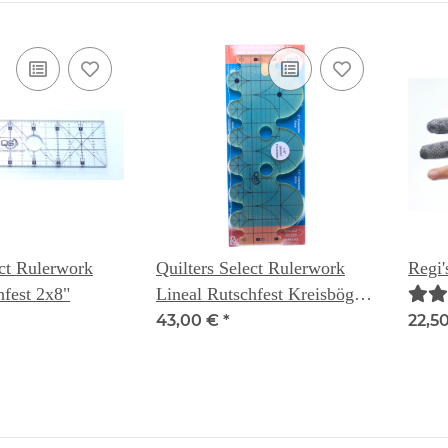
ect Rulerwork
Quilters Select Rulerwork
Regi'
hfest 2x8"
Lineal Rutschfest Kreisbögen
3" & 1,5"
43,00 €
*
22,5