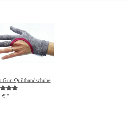
s Grip Quilthandschuhe
0 €
*