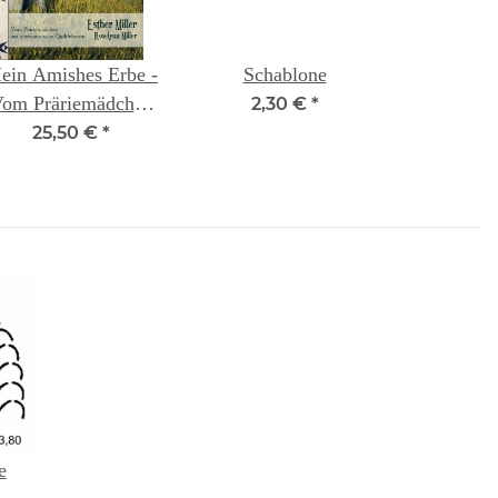
ein Amishes Erbe -
Schablone
om Präriemädchen
2,30 €
*
zur internationalen
25,50 €
*
Quiltlehrerin
e