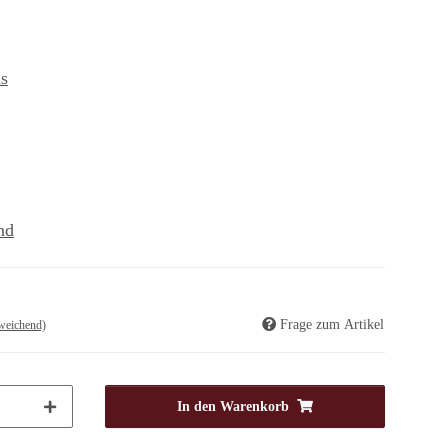
s
nd
Frage zum Artikel
weichend)
In den Warenkorb