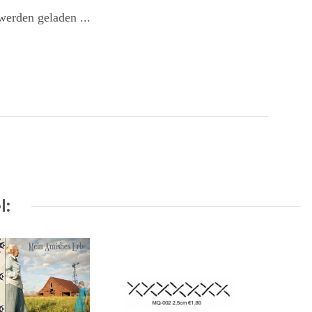
erden geladen ...
l: