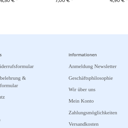
6,50 €
*
7,00 €
*
4,90 €
*
s
Informationen
derrufsformular
Anmeldung Newsletter
sbelehrung &
Geschäftsphilosophie
formular
Wir über uns
utz
Mein Konto
Zahlungsmöglichkeiten
e
Versandkosten