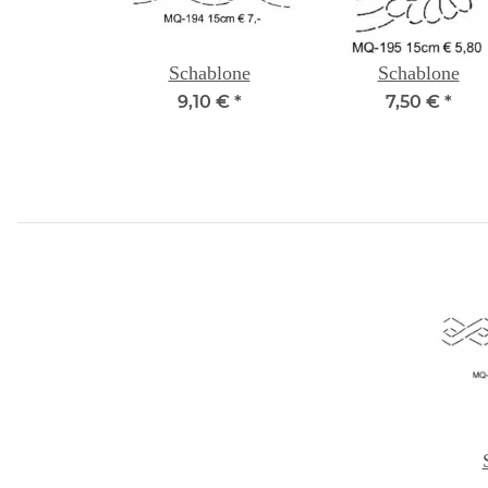
Schablone
Schablone
9,10 €
*
7,50 €
*