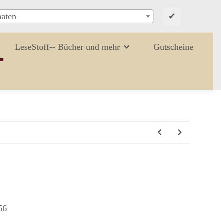
✔
aaten
LeseStoff-- Bücher und mehr
Gutscheine
56