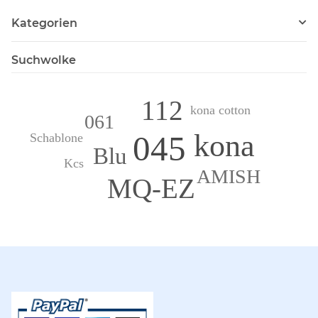
Kategorien
Suchwolke
112
kona cotton
061
kona
045
Schablone
Blu
Kcs
AMISH
MQ-EZ