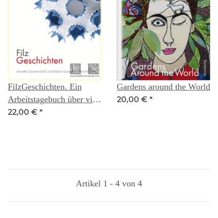
FilzGeschichten. Ein
Gardens around the World
Arbeitstagebuch über vier
20,00 €
*
Jahreszeiten - Annette
22,00 €
*
Quentin-Stoll und Robert
Quentin
Artikel 1 - 4 von 4