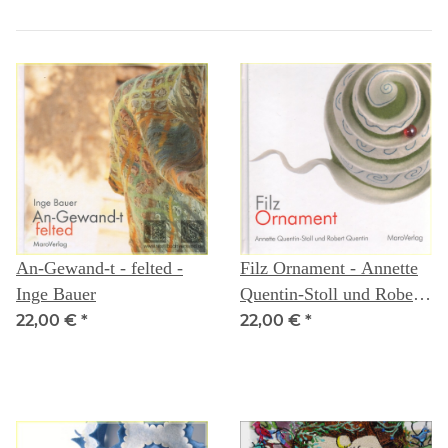
An-Gewand-t - felted -
Filz Ornament - Annette
Inge Bauer
Quentin-Stoll und Robert
Quentin
22,00 €
*
22,00 €
*