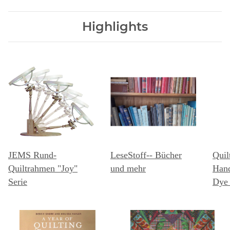
Highlights
JEMS Rund-
LeseStoff-- Bücher
Quil
Quiltrahmen "Joy"
und mehr
Hand
Serie
Dye