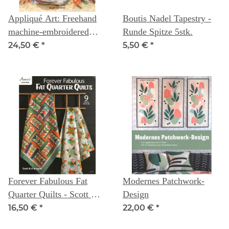
Appliqué Art: Freehand
Boutis Nadel Tapestry -
machine-embroidered
Runde Spitze 5stk.
pictures - Abigail Mill
24,50 €
*
5,50 €
*
Forever Fabulous Fat
Modernes Patchwork-
Quarter Quilts - Scott A.
Design
Flannagan
16,50 €
*
22,00 €
*