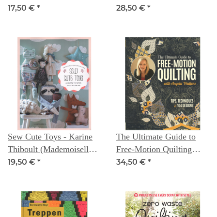
Shannon Roudhán and
17,50 €
*
28,50 €
*
Jason Bowlsby
Sew Cute Toys - Karine
The Ultimate Guide to
Thiboult (Mademoiselle
Free-Motion Quilting
Tika)
with Angela Walters
19,50 €
*
34,50 €
*