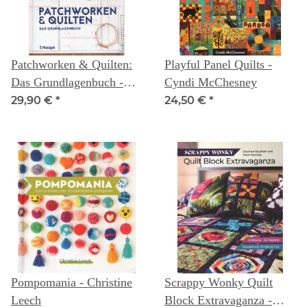
Patchworken & Quilten:
Playful Panel Quilts -
Das Grundlagenbuch -
Cyndi McChesney
Uta Hanson
29,90 €
*
24,50 €
*
Pompomania - Christine
Scrappy Wonky Quilt
Leech
Block Extravaganza -