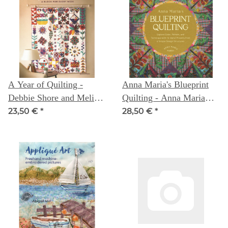
A Year of Quilting -
Anna Maria's Blueprint
Debbie Shore and Melissa
Quilting - Anna Maria
Nayler
Parry
23,50 €
*
28,50 €
*