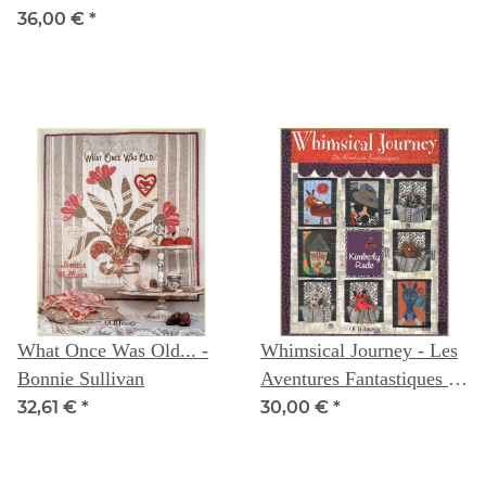
36,00 €
*
What Once Was Old... -
Whimsical Journey - Les
Bonnie Sullivan
Aventures Fantastiques -
Kimberly Rado
32,61 €
*
30,00 €
*