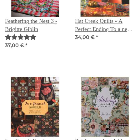
Feathering the Nest 3 -
Hat Creek Quilts - A
Brigitte Giblin
Perfect Ending To a new
Beginning
34,00 €
*
37,00 €
*