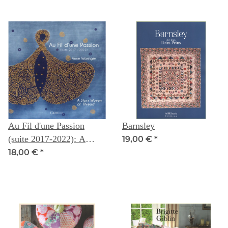
Au Fil d'une Passion
Barnsley
(suite 2017-2022): A
19,00 €
*
Story Woven of Thread --
18,00 €
*
Anne Woringer