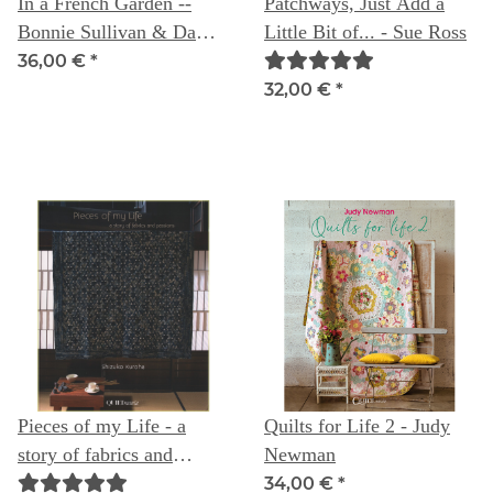
In a French Garden --
Patchways, Just Add a
Bonnie Sullivan & Dawn
Little Bit of... - Sue Ross
Heese- letztes exemplar,
36,00 €
*
nicht bestellbar
32,00 €
*
Pieces of my Life - a
Quilts for Life 2 - Judy
story of fabrics and
Newman
passion - Shizuko Kuroha
34,00 €
*