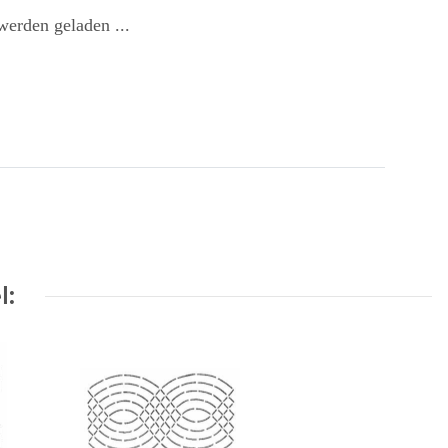
erden geladen ...
l: