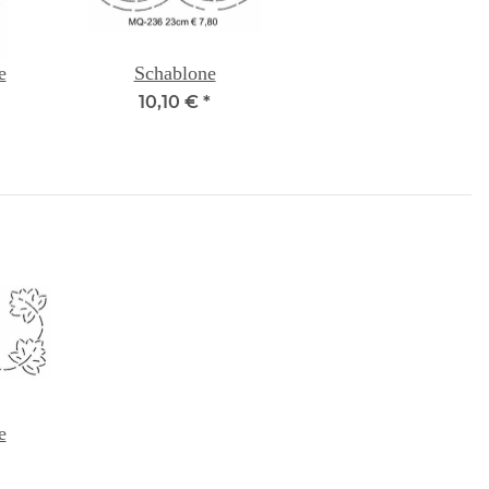
e
Schablone
10,10 €
*
e