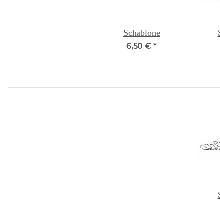
Schablone
6,50 €
*