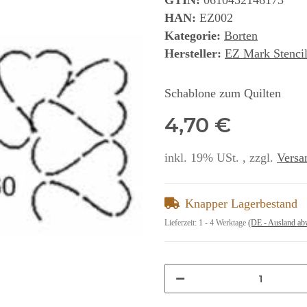
GTIN:
0610452146173
HAN:
EZ002
Kategorie:
Borten
Hersteller:
EZ Mark Stencil
Schablone zum Quilten
4,70 €
inkl. 19% USt. , zzgl.
Versa
Knapper Lagerbestand
Lieferzeit:
1 - 4 Werktage
(DE - Ausland ab
Loading...