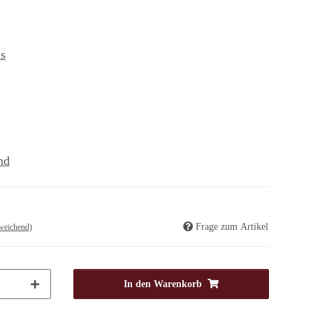
s
nd
Frage zum Artikel
weichend)
In den Warenkorb