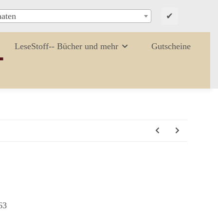
✔
aaten
LeseStoff-- Bücher und mehr
Gutscheine
63