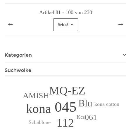
Artikel 81 - 100 von 230
Seite
5
Kategorien
Suchwolke
MQ-EZ
AMISH
Blu
045
kona cotton
kona
061
Kcs
112
Schablone