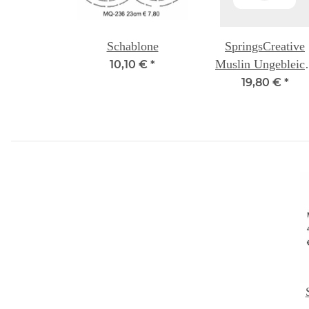
Schablone
SpringsCreative
Muslin Ungebleich
10,10 €
*
274 cm
19,80 €
*