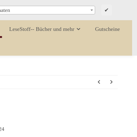
✔
aaten
LeseStoff-- Bücher und mehr
Gutscheine
24