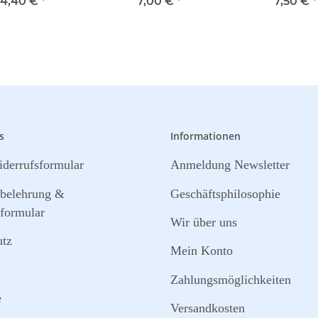
4,40 €
*
7,00 €
*
7,50 €
*
s
Informationen
derrufsformular
Anmeldung Newsletter
sbelehrung &
Geschäftsphilosophie
formular
Wir über uns
utz
Mein Konto
Zahlungsmöglichkeiten
e
Versandkosten