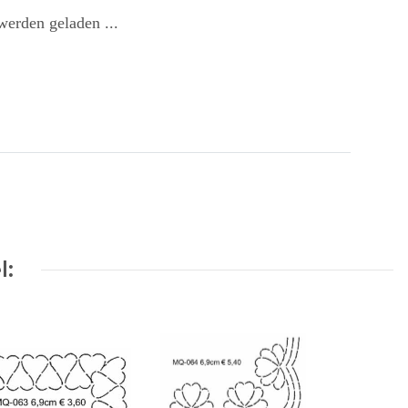
erden geladen ...
l: