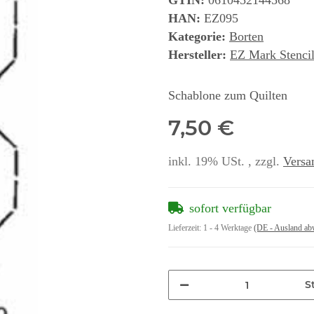
GTIN:
0610452144568
HAN:
EZ095
Kategorie:
Borten
Hersteller:
EZ Mark Stencil
Schablone zum Quilten
7,50 €
inkl. 19% USt. , zzgl.
Versa
sofort verfügbar
Lieferzeit:
1 - 4 Werktage
(DE - Ausland ab
St