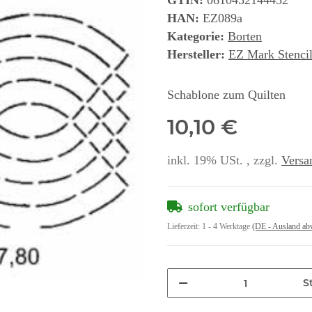
GTIN:
0610452144452
HAN:
EZ089a
Kategorie:
Borten
Hersteller:
EZ Mark Stencil
Schablone zum Quilten
10,10 €
inkl. 19% USt. , zzgl.
Versa
sofort verfügbar
Lieferzeit:
1 - 4 Werktage
(DE - Ausland ab
St