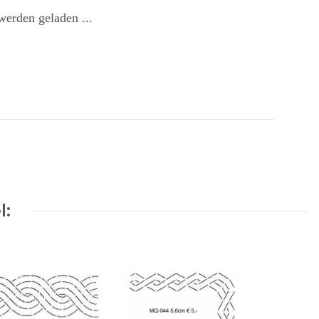
erden geladen ...
l: