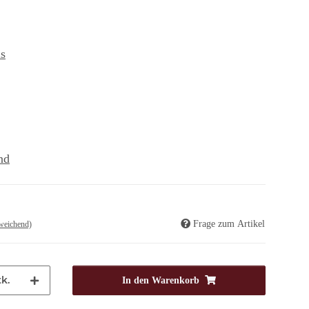
s
nd
Frage zum Artikel
weichend)
k.
In den Warenkorb