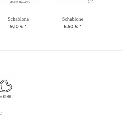
Schablone
Schablone
9,10 €
*
6,50 €
*
e