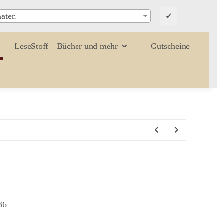
✔
aaten
LeseStoff-- Bücher und mehr
Gutscheine
36