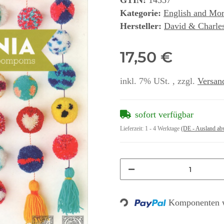
GTIN:
14357
Kategorie:
English and Mo
Hersteller:
David & Charle
17,50 €
inkl. 7% USt. , zzgl.
Versan
sofort verfügbar
Lieferzeit:
1 - 4 Werktage
(DE - Ausland ab
Loading...
Komponenten w