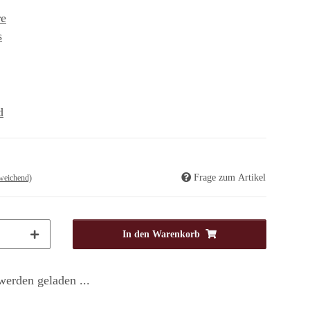
re
s
d
Frage zum Artikel
weichend)
In den Warenkorb
erden geladen ...