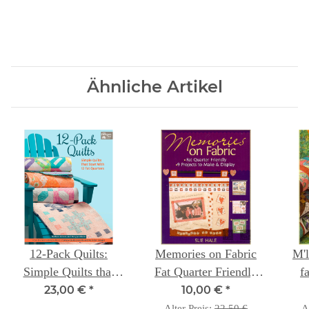
Ähnliche Artikel
12-Pack Quilts:
Memories on Fabric
M'l
Simple Quilts that
Fat Quarter Friendly
f
Start with 12 Fat
Projects to make &
f
23,00 €
*
10,00 €
*
Quarters
Display
Alter Preis:
22,50 €
A