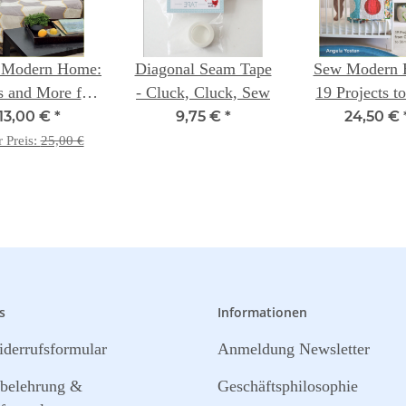
 Modern Home:
Diagonal Seam Tape
Sew Modern 
s and More for
- Cluck, Cluck, Sew
19 Projects t
ery Room -
from Cuddly Sl
13,00 €
*
9,75 €
*
24,50 €
issa Lunden
to Stimulatin
r Preis:
25,00 €
s
Informationen
derrufsformular
Anmeldung Newsletter
sbelehrung &
Geschäftsphilosophie