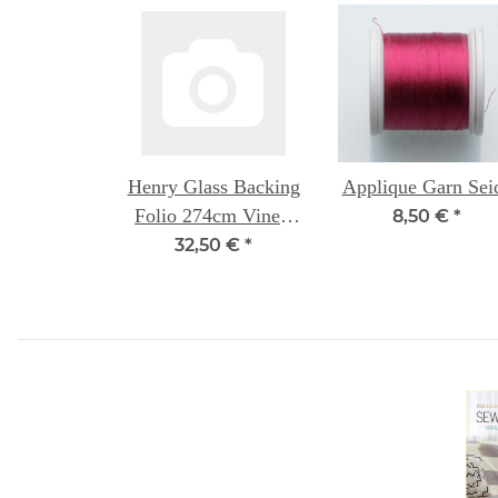
Henry Glass Backing
Applique Garn Sei
Folio 274cm Vine -
8,50 €
*
Raspberry
32,50 €
*