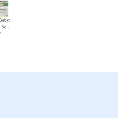
Baby:
o Sew
eepers
*
g Toys