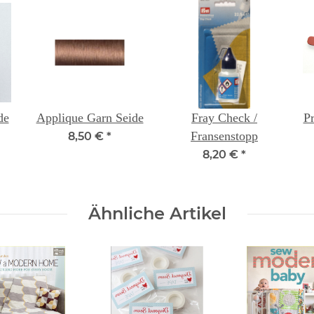
de
Applique Garn Seide
Fray Check /
Pr
Fransenstopp
8,50 €
*
8,20 €
*
Ähnliche Artikel