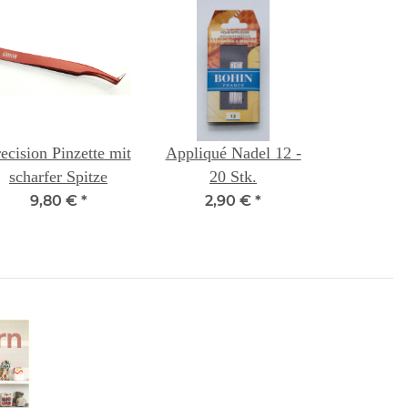
ecision Pinzette mit
Appliqué Nadel 12 -
scharfer Spitze
20 Stk.
9,80 €
*
2,90 €
*