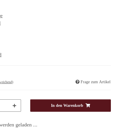
re
d
d
Frage zum Artikel
weichend)
In den Warenkorb
erden geladen ...