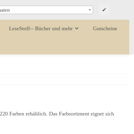
✔
aaten
LeseStoff-- Bücher und mehr
Gutscheine
20 Farben erhältlich. Das Farbsortiment eignet sich