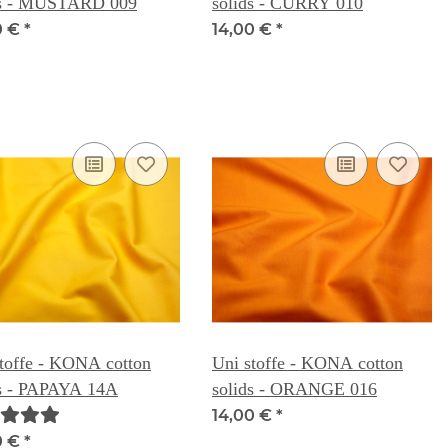
ds - MUSTARD 009
solids - CURRY 010
0 €
*
14,00 €
*
toffe - KONA cotton
Uni stoffe - KONA cotton
ds - PAPAYA 14A
solids - ORANGE 016
14,00 €
*
0 €
*