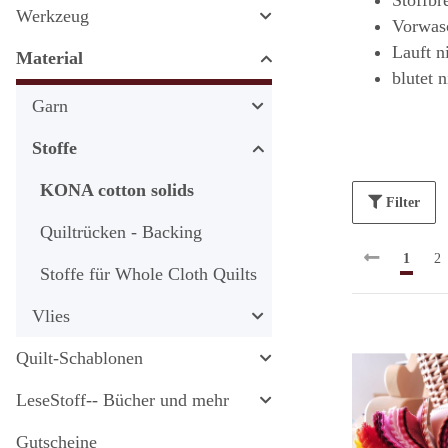
Stoffbr
Werkzeug
Vorwas
Lauft n
Material
blutet 
Garn
Stoffe
KONA cotton solids
Filter
Quiltrücken - Backing
1
2
Stoffe für Whole Cloth Quilts
Vlies
Quilt-Schablonen
LeseStoff-- Bücher und mehr
Gutscheine