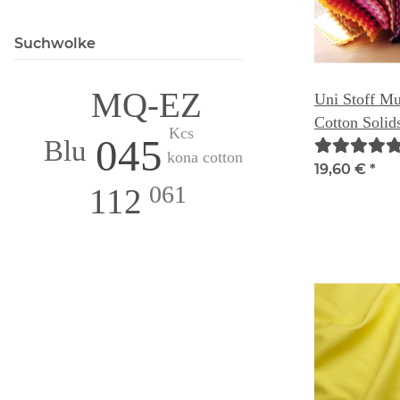
Suchwolke
MQ-EZ
Uni Stoff M
Cotton Solid
Kcs
045
Blu
kona cotton
19,60 €
*
061
112