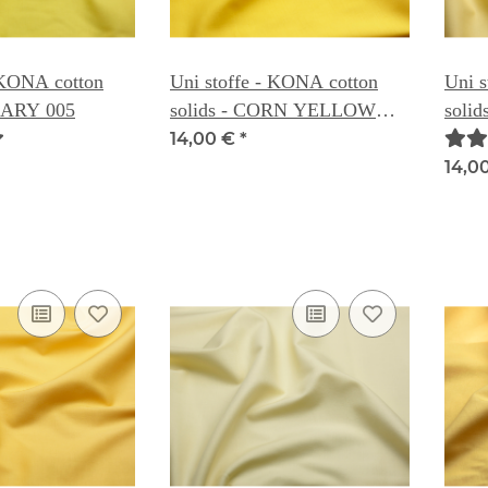
 KONA cotton
Uni stoffe - KONA cotton
Uni s
NARY 005
solids - CORN YELLOW
soli
006
14,00 €
*
14,0