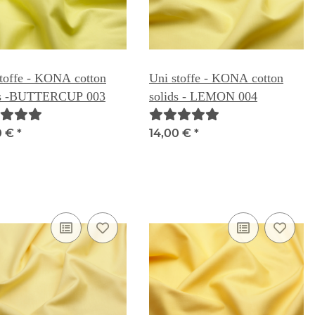
toffe - KONA cotton
Uni stoffe - KONA cotton
ds -BUTTERCUP 003
solids - LEMON 004
0 €
*
14,00 €
*