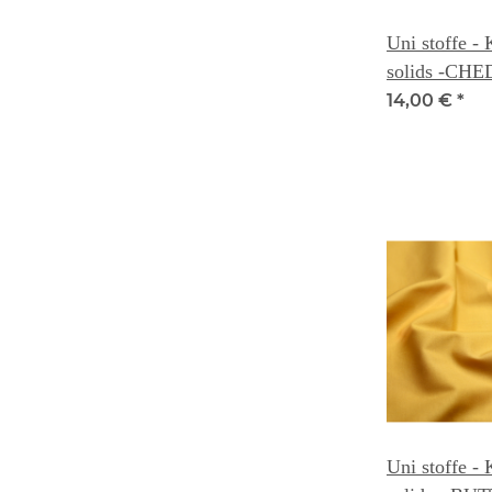
Uni stoffe -
solids -CH
14,00 €
*
Uni stoffe -