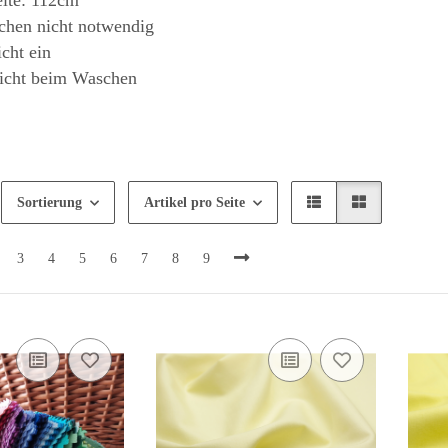
eite: 112cm
chen nicht notwendig
icht ein
nicht beim Waschen
Sortierung
Artikel pro Seite
3
4
5
6
7
8
9