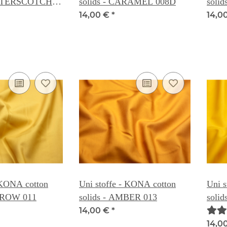
UTTERSCOTCH
solids - CARAMEL 008D
soli
14,00 €
*
14,0
 KONA cotton
Uni stoffe - KONA cotton
Uni s
ARROW 011
solids - AMBER 013
soli
14,00 €
*
14,0