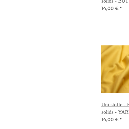
solids - B
008C
14,00 €
*
Uni stoffe -
solids - Y
14,00 €
*