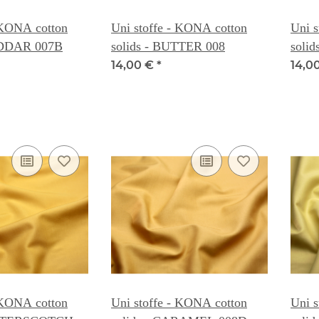
 KONA cotton
Uni stoffe - KONA cotton
Uni s
EDDAR 007B
solids - BUTTER 008
soli
14,00 €
*
14,0
 KONA cotton
Uni stoffe - KONA cotton
Uni s