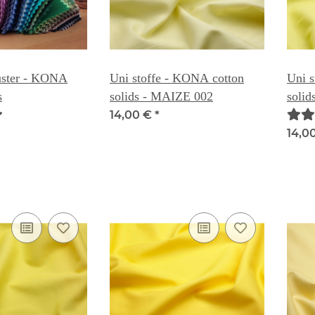
uster - KONA
Uni stoffe - KONA cotton
Uni s
s
solids - MAIZE 002
soli
14,00 €
*
14,0