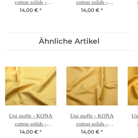
cotton solids -
cotton solids -
PAPAYA 14A
TOMATO 018A
T
14,00 €
*
14,00 €
*
Ähnliche Artikel
Uni stoffe - KONA
Uni stoffe - KONA
Un
cotton solids -
cotton solids -
DAFFODIL 008A
OCHRE 008B
B
14,00 €
*
14,00 €
*