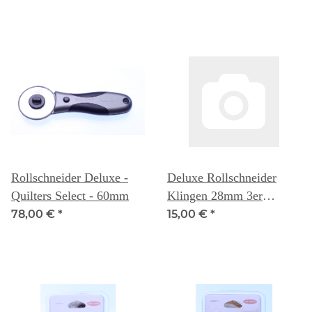
Rollschneider Deluxe -
Deluxe Rollschneider
Quilters Select - 60mm
Klingen 28mm 3er
Packung - Quilters Select
78,00 €
*
15,00 €
*