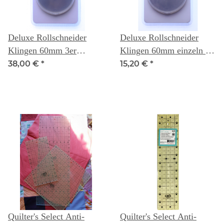
Deluxe Rollschneider
Deluxe Rollschneider
Klingen 60mm 3er
Klingen 60mm einzeln -
Packung - Quilters Select
Quilters Select
38,00 €
*
15,20 €
*
Quilter's Select Anti-
Quilter's Select Anti-