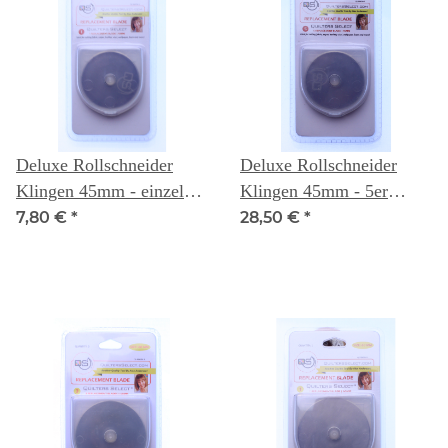
Deluxe Rollschneider
Deluxe Rollschneider
Klingen 45mm - einzeln -
Klingen 45mm - 5er
Quilters Select
Packung- Quilters Select
7,80 €
*
28,50 €
*