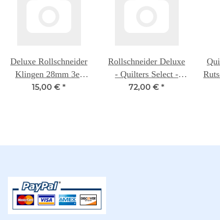
Deluxe Rollschneider
Rollschneider Deluxe
Qui
Klingen 28mm 3er
- Quilters Select -
Ruts
Packung - Quilters
28mm
15,00 €
*
72,00 €
*
Select