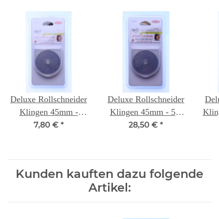
Deluxe Rollschneider
Deluxe Rollschneider
Del
Klingen 45mm -
Klingen 45mm - 5er
Klin
einzeln - Quilters
Packung- Quilters
-
7,80 €
*
28,50 €
*
Select
Select
Kunden kauften dazu folgende
Artikel: