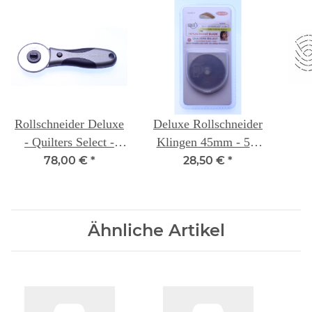
Rollschneider Deluxe
Deluxe Rollschneider
- Quilters Select -
Klingen 45mm - 5er
60mm
Packung- Quilters
78,00 €
*
28,50 €
*
Select
Ähnliche Artikel