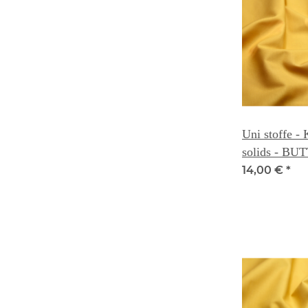
Uni stoffe -
solids - B
008C
14,00 €
*