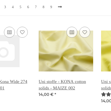
3
4
5
6
7
8
9
 Kona Wide 274
Uni stoffe - KONA cotton
Uni s
001
solids - MAIZE 002
soli
14,00 €
*
14,0