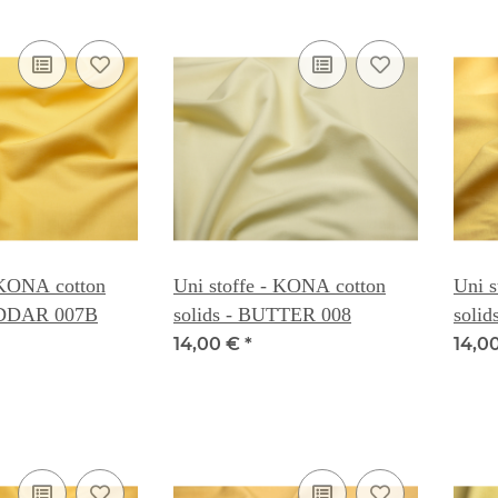
 KONA cotton
Uni stoffe - KONA cotton
Uni s
EDDAR 007B
solids - BUTTER 008
soli
14,00 €
*
14,0