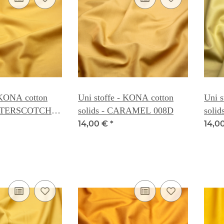
 KONA cotton
Uni stoffe - KONA cotton
Uni s
UTTERSCOTCH
solids - CARAMEL 008D
soli
14,00 €
*
14,0