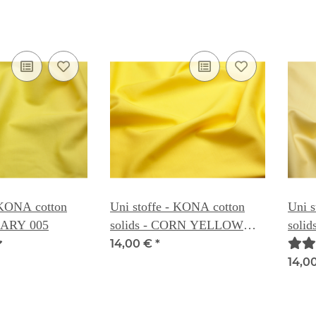
 KONA cotton
Uni stoffe - KONA cotton
Uni s
NARY 005
solids - CORN YELLOW
soli
006
14,00 €
*
14,0