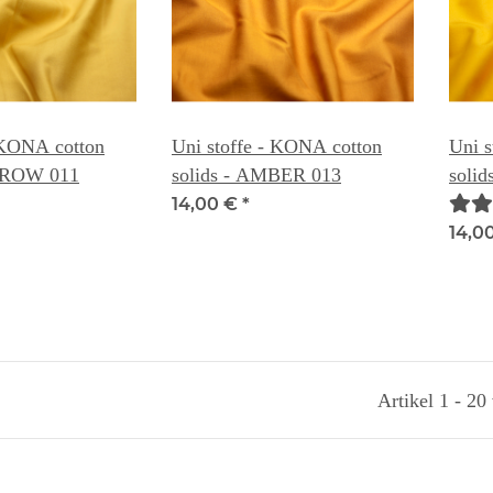
 KONA cotton
Uni stoffe - KONA cotton
Uni s
ARROW 011
solids - AMBER 013
soli
14,00 €
*
14,0
Artikel 1 - 20