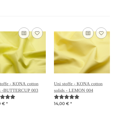
toffe - KONA cotton
Uni stoffe - KONA cotton
ds -BUTTERCUP 003
solids - LEMON 004
0 €
*
14,00 €
*