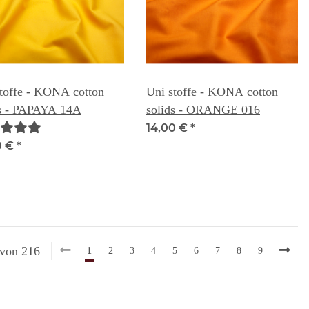
toffe - KONA cotton
Uni stoffe - KONA cotton
ds - PAPAYA 14A
solids - ORANGE 016
14,00 €
*
0 €
*
 von 216
1
2
3
4
5
6
7
8
9