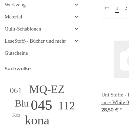
Werkzeug
1
2
Material
Quilt-Schablonen
LeseStoff-- Bücher und mehr
Gutscheine
Suchwolke
MQ-EZ
061
Uni Stoffe -
045
Blu
cm - White 
112
28,50 €
*
Kcs
kona