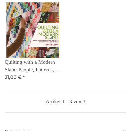
Quilting with a Modern
Slant: People, Patterns,
and Techniques Inspiring
21,00 €
*
the Modern Quilt
Community
Artikel 1 - 3 von 3