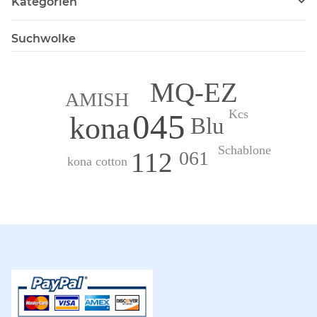
Kategorien
Suchwolke
MQ-EZ
AMISH
Kcs
045
kona
Blu
Schablone
112
061
kona cotton