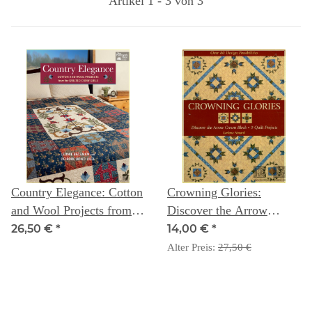
Artikel 1 - 3 von 3
Country Elegance: Cotton
Crowning Glories:
and Wool Projects from
Discover the Arrow
the Quilted Crow Girls -
Crown Block, 9 Quilt
26,50 €
*
14,00 €
*
Leonie Bateman and
Projects - Lerlene Nevaril
Alter Preis:
27,50 €
Deidre Bond-Abel
- OOP