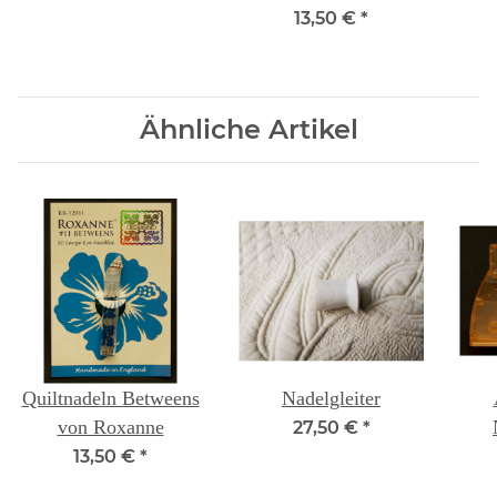
13,50 €
*
Ähnliche Artikel
Quiltnadeln Betweens
Nadelgleiter
von Roxanne
27,50 €
*
13,50 €
*