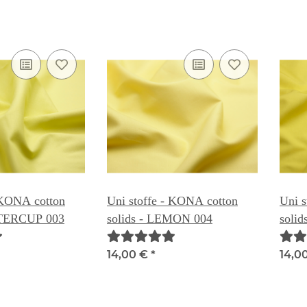
 KONA cotton
Uni stoffe - KONA cotton
Uni s
TTERCUP 003
solids - LEMON 004
soli
14,00 €
*
14,0