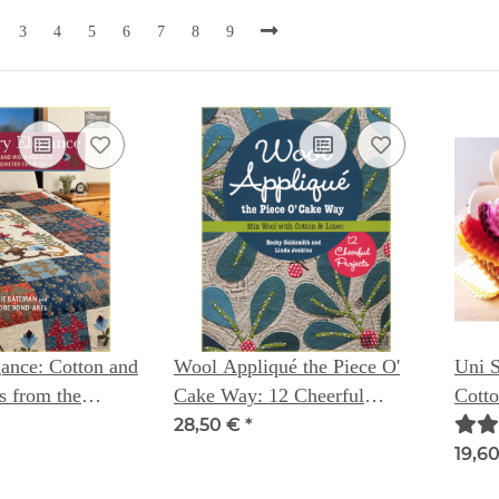
3
4
5
6
7
8
9
ance: Cotton and
Wool Appliqué the Piece O'
Uni 
s from the
Cake Way: 12 Cheerful
Cotto
 Girls - Leonie
Projects Mix Wool with
28,50 €
*
 Deidre Bond-
Cotton & Linen
19,6