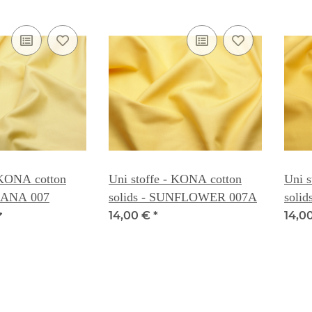
 KONA cotton
Uni stoffe - KONA cotton
Uni s
ANANA 007
solids - SUNFLOWER 007A
soli
14,00 €
*
14,0