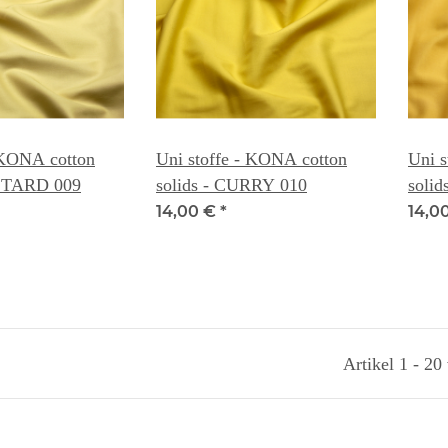
 KONA cotton
Uni stoffe - KONA cotton
Uni s
USTARD 009
solids - CURRY 010
soli
14,00 €
*
14,0
Artikel 1 - 20