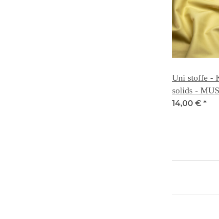
Uni stoffe -
solids - M
14,00 €
*