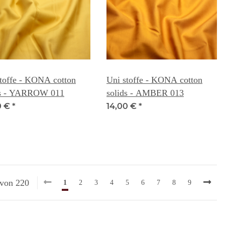
toffe - KONA cotton
Uni stoffe - KONA cotton
ds - YARROW 011
solids - AMBER 013
0 €
*
14,00 €
*
 von 220
1
2
3
4
5
6
7
8
9