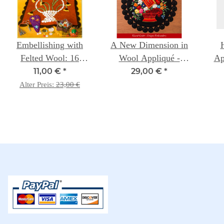
Embellishing with
A New Dimension in
Felted Wool: 16
Wool Appliqué -
Ap
Projects with
Baltimore Album
11,00 €
*
29,00 €
*
Appliqué, Beads,
Style: Visual Guide -
Alter Preis:
23,00 €
Buttons & Embroidery
Unique Embroidery
- Mary Stori