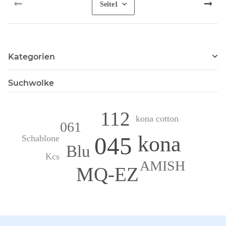
Seite
1
Kategorien
Suchwolke
112
kona cotton
061
kona
045
Schablone
Blu
Kcs
AMISH
MQ-EZ