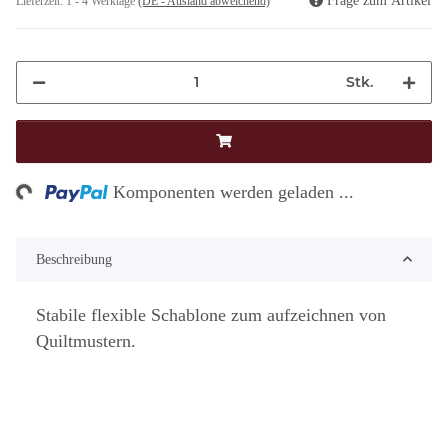
Frage zum Artikel
Lieferzeit:
1 - 4 Werktage
(DE - Ausland abweichend)
Stk.
g...
Komponenten werden geladen ...
Beschreibung
Stabile flexible Schablone zum aufzeichnen von
Quiltmustern.