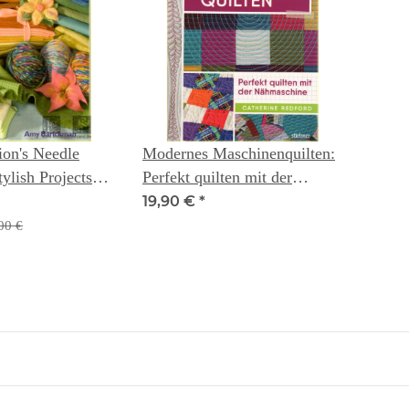
ion's Needle
Modernes Maschinenquilten:
tylish Projects
Perfekt quilten mit der
Fashion - Amy
Nähmaschine
19,90 €
*
00 €