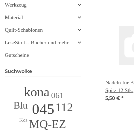
Werkzeug
Material
Quilt-Schablonen
LeseStoff-- Bücher und mehr
Gutscheine
Suchwolke
Nadeln für Bo
kona
Spitz 12 Stk.
061
5,50 €
*
Blu
045
112
Kcs
MQ-EZ