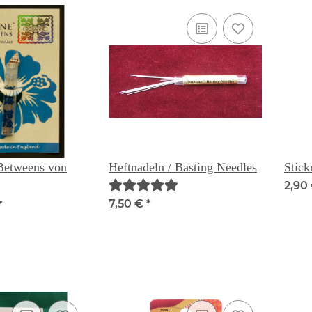
Betweens von
Heftnadeln / Basting Needles
Stick
2,90
7,50 €
*