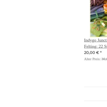
Indygo Junct
Felting: 22 S
for Home & 
20,00 €
*
Barickman
Alter Preis:
30,