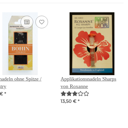
nadeln ohne Spitze /
Applikationsnadeln Sharps
try
von Roxanne
 €
*
13,50 €
*