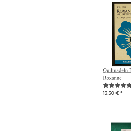
Quiltnadeln 
Roxanne
13,50 €
*