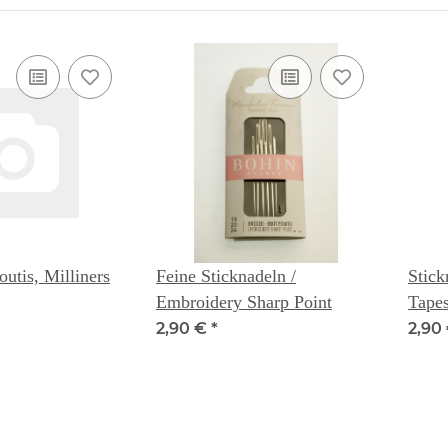
utis, Milliners
Feine Sticknadeln /
Stick
Embroidery Sharp Point
Tapes
2,90 €
*
2,90