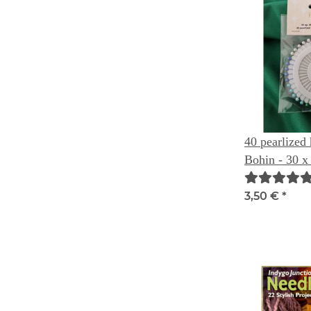
40 pearlized
Bohin - 30 x
3,50 €
*