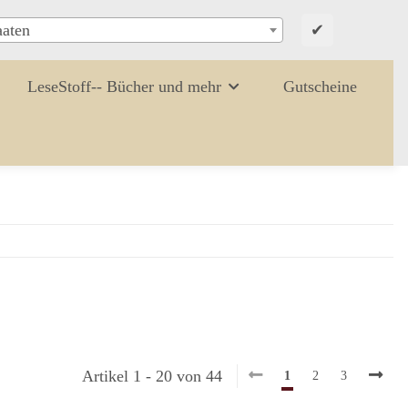
✔
aaten
LeseStoff-- Bücher und mehr
Gutscheine
Artikel 1 - 20 von 44
1
2
3