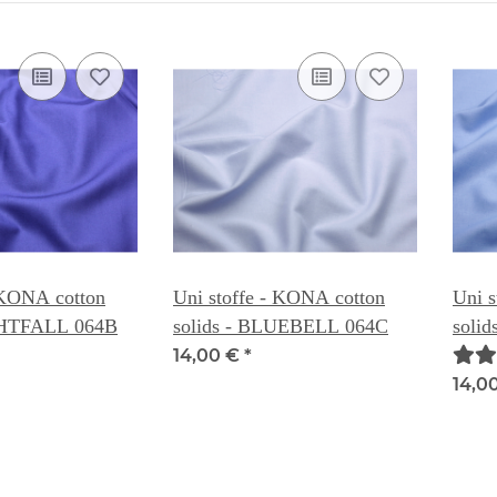
 KONA cotton
Uni stoffe - KONA cotton
Uni s
IGHTFALL 064B
solids - BLUEBELL 064C
soli
14,00 €
*
14,0