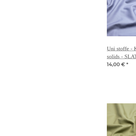
Uni stoffe -
solids - SLA
14,00 €
*