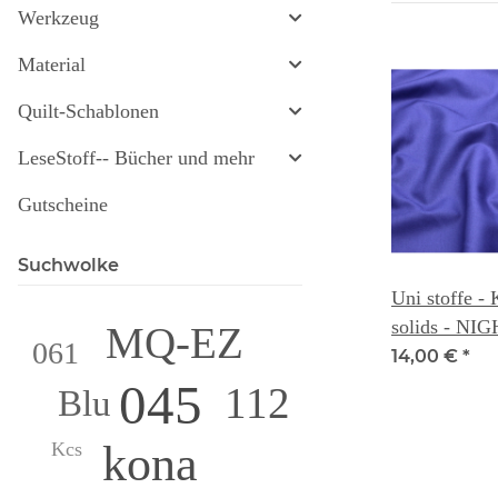
Werkzeug
Material
Quilt-Schablonen
LeseStoff-- Bücher und mehr
Gutscheine
Suchwolke
Uni stoffe -
solids - N
MQ-EZ
061
14,00 €
*
045
112
Blu
kona
Kcs