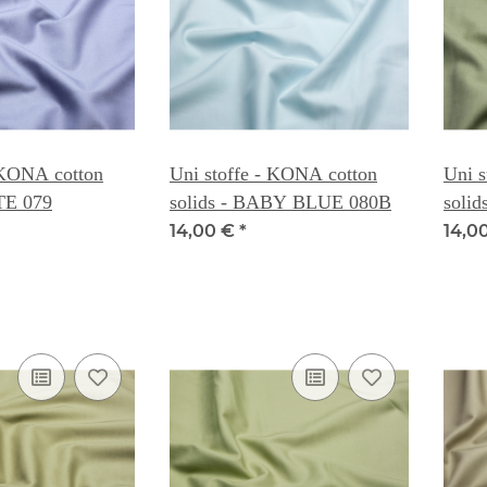
 KONA cotton
Uni stoffe - KONA cotton
Uni s
TE 079
solids - BABY BLUE 080B
soli
14,00 €
*
14,0