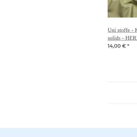
Uni stoffe -
solids - HE
14,00 €
*