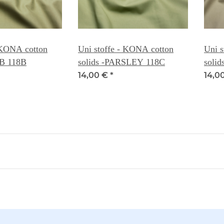
 KONA cotton
Uni stoffe - KONA cotton
Uni s
RB 118B
solids -PARSLEY 118C
soli
14,00 €
*
14,0