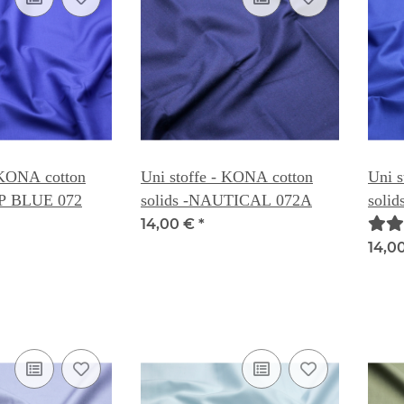
 KONA cotton
Uni stoffe - KONA cotton
Uni s
EP BLUE 072
solids -NAUTICAL 072A
soli
14,00 €
*
14,0