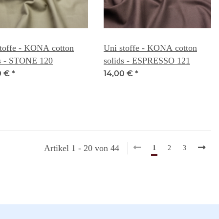
toffe - KONA cotton
Uni stoffe - KONA cotton
ds - STONE 120
solids - ESPRESSO 121
0 €
*
14,00 €
*
Artikel 1 - 20 von 44
1
2
3