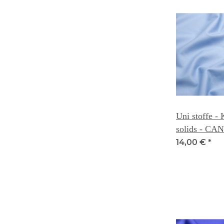
Uni stoffe -
solids - C
14,00 €
*