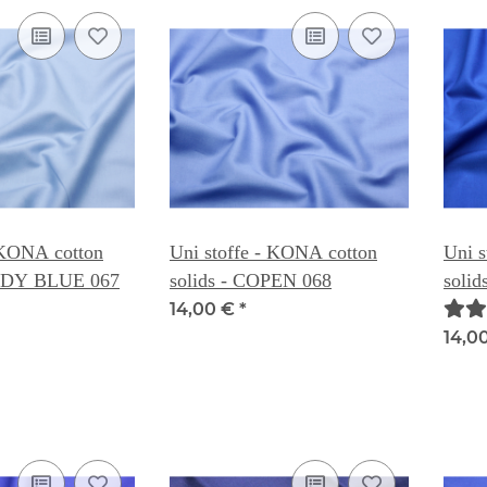
 KONA cotton
Uni stoffe - KONA cotton
Uni s
ANDY BLUE 067
solids - COPEN 068
soli
14,00 €
*
14,0