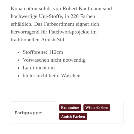
Kona cotton solids von Robert Kaufmann sind
hochwertige Uni-Stoffe, in 220 Farben
erhältlich. Das Farbsortiment eignet sich
hervorragend für Patchworkprojekte im
traditionellen Amish Stil.
Stoffbreite: 112cm
Vorwaschen nicht notwendig
Lauft nicht ein
blutet nicht beim Waschen
Produkteigenschaft
Wert
Brauntöne
Winterfarben
Farbgruppe:
Amish Farben