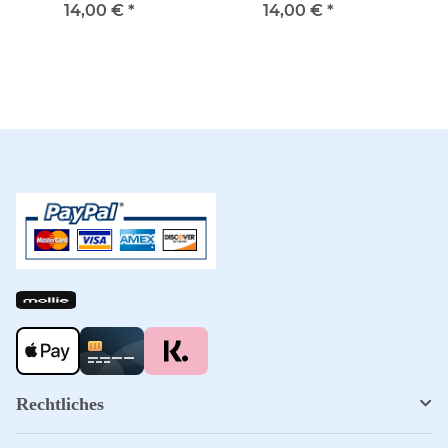
WHEAT 127
ESPRESSO 121
14,00 €
*
14,00 €
*
Rechtliches