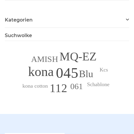
Kategorien
Suchwolke
MQ-EZ
AMISH
kona
045
Kcs
Blu
Schablone
112
061
kona cotton