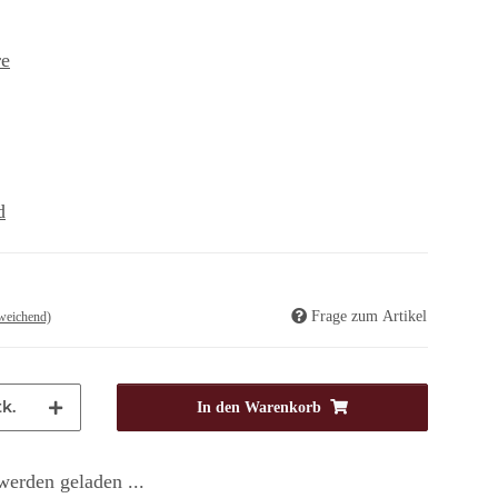
re
d
Frage zum Artikel
weichend)
k.
In den Warenkorb
erden geladen ...