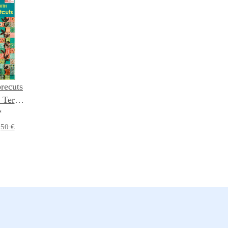
precuts
- Terry
*
,50 €