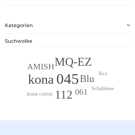
Kategorien
Suchwolke
MQ-EZ
AMISH
Kcs
045
kona
Blu
Schablone
061
112
kona cotton