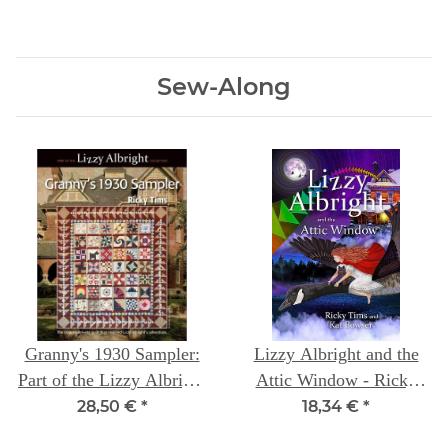
Sew-Along
Granny's 1930 Sampler:
Lizzy Albright and the
Part of the Lizzy Albright
Attic Window - Ricky
Collection Ricky Tims
Tims and Kat Bowser
28,50 €
*
18,34 €
*