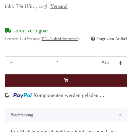
inkl. 7% USt. , zzgl.
Versand
sofort verfügbar
Frage zum Artikel
Lieferzeit:
1 - 4 Werktage
(DE - Ausland abweichend)
Stk.
ng...
Komponenten werden geladen ...
Beschreibung
Ein Mädchen mit überaktiver Fantasie, eine Gans