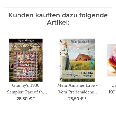
Kunden kauften dazu folgende
Artikel:
Granny's 1930
Mein Amishes Erbe -
Un
Sampler: Part of the
Vom Präriemädchen
KON
Lizzy Albright
zur internationalen
28,50 €
*
25,50 €
*
Collection Ricky Tims
Quiltlehrerin