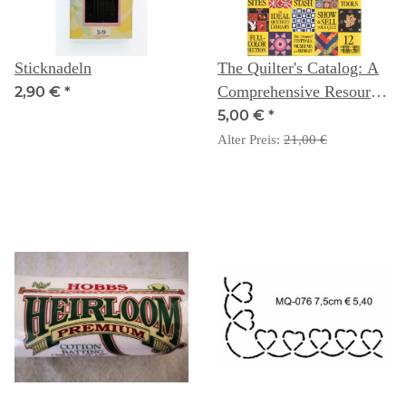
Sticknadeln
The Quilter's Catalog: A
Comprehensive Resource
2,90 €
*
Guide
5,00 €
*
Alter Preis:
21,00 €