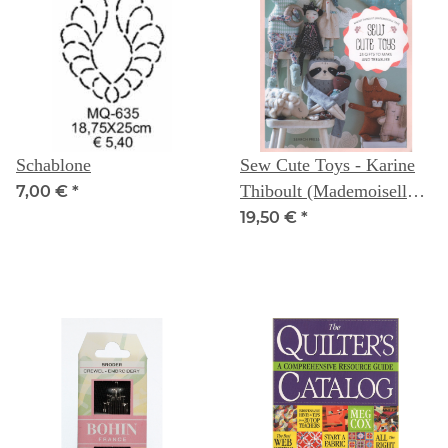
Schablone
Sew Cute Toys - Karine
Thiboult (Mademoiselle
7,00 €
*
Tika)
19,50 €
*