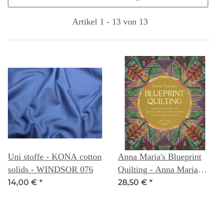
Artikel 1 - 13 von 13
Uni stoffe - KONA cotton
Anna Maria's Blueprint
solids - WINDSOR 076
Quilting - Anna Maria
Parry
14,00 €
*
28,50 €
*