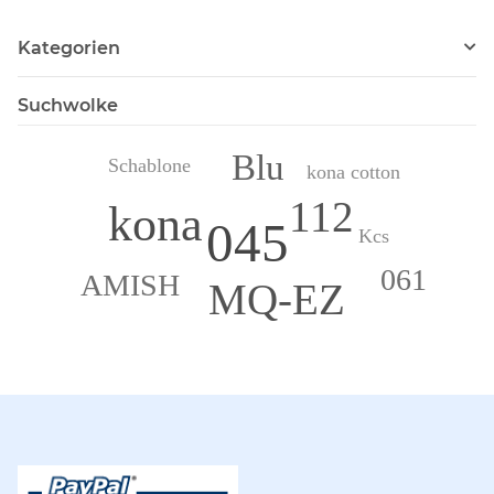
Kategorien
Suchwolke
Blu
Schablone
kona cotton
112
kona
045
Kcs
061
AMISH
MQ-EZ