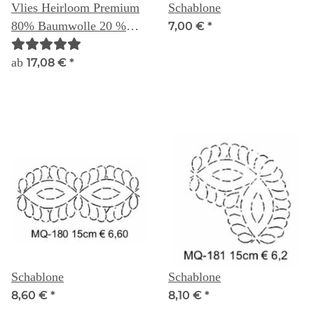
Vlies Heirloom Premium
Schablone
80% Baumwolle 20 %
7,00 €
*
Polyester
ab
17,08 €
*
Schablone
Schablone
8,60 €
*
8,10 €
*