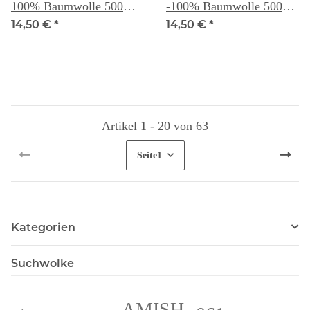
100% Baumwolle 500
-100% Baumwolle 500
Yd. (ca 457m) -
Yd. (ca 457m) -
14,50 €
*
14,50 €
*
3.Generation
3.Generation
Artikel 1 - 20 von 63
Seite
1
Kategorien
Suchwolke
AMISH