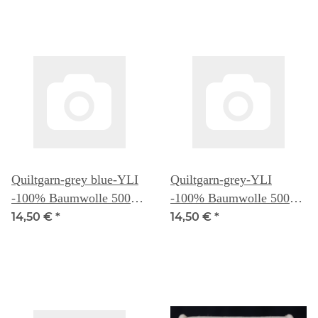
Quiltgarn-grey blue-YLI
Quiltgarn-grey-YLI
-100% Baumwolle 500
-100% Baumwolle 500
Yd. (ca 457m) -
Yd. (ca 457m) -
14,50 €
*
14,50 €
*
3.Generation
3.Generation