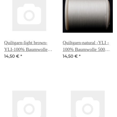
Quiltgarn-light brown-
Quiltgarn-natural -YLI -
YLI-100% Baumwolle
100% Baumwolle 500
500 Yd. (ca 457m) -
Yd. (ca 457m) -
14,50 €
*
14,50 €
*
3.Generation
3.Generation