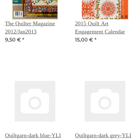
The Quilter Magazine
2015 Quilt Art
2012/Jan2013
Engagement Calendar
9,50 €
*
15,00 €
*
Quiltgarn-dark blue-YLI
Quiltgarn-dark grey-YLI