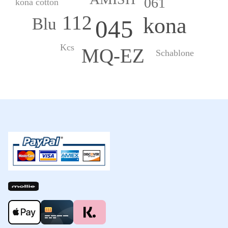
061
kona cotton
112
kona
Blu
045
Kcs
MQ-EZ
Schablone