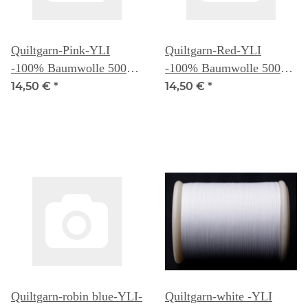
Quiltgarn-Pink-YLI
Quiltgarn-Red-YLI
-100% Baumwolle 500
-100% Baumwolle 500
Yd. (ca 457m) -
Yd. (ca 457m) -
14,50 €
*
14,50 €
*
3.Generation
3.Generation
Quiltgarn-robin blue-YLI-
Quiltgarn-white -YLI