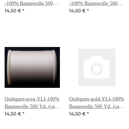
-100% Baumwolle 500
-100% Baumwolle 500
Yd. (ca 457m) -
Yd. (ca 457m) -
14,50 €
*
14,50 €
*
3.Generation
3.Generation
Quiltgarn-ecru-YLI-100%
Quiltgarn-gold-YLI-100%
Baumwolle 500 Yd. (ca
Baumwolle 500 Yd. (ca
457m) - 3.Generation
457m) - 3.Generation
14,50 €
*
14,50 €
*