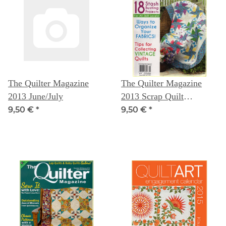
The Quilter Magazine
The Quilter Magazine
2013 June/July
2013 Scrap Quilt
Sonderheft
9,50 €
*
9,50 €
*