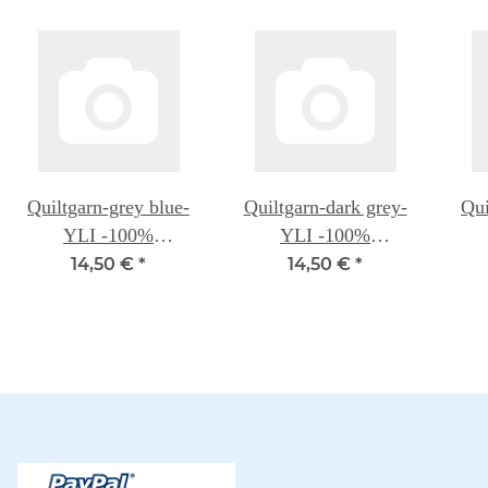
Quiltgarn-grey blue-
Quiltgarn-dark grey-
Qui
YLI -100%
YLI -100%
Baumwolle 500 Yd.
Baumwolle 500 Yd.
Ba
14,50 €
*
14,50 €
*
(ca 457m) -
(ca 457m) -
3.Generation
3.Generation