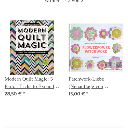
Artikel 1 - 2 von 2
Modern Quilt Magic: 5
Patchwork-Liebe
Parlor Tricks to Expand
(Neuauflage von
Your Piecing Skills - 17
Flowerpower Patchwork)
28,50 €
*
15,00 €
*
Captivating Projects
- Anne-Pia Godske
Rasmussen