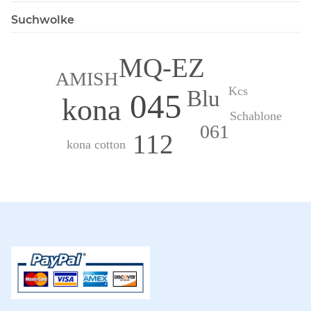
Suchwolke
MQ-EZ
AMISH
Kcs
Blu
045
kona
Schablone
061
112
kona cotton