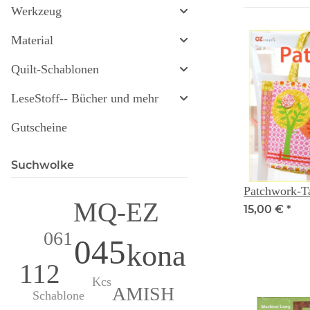
Werkzeug
Material
Quilt-Schablonen
LeseStoff-- Bücher und mehr
Gutscheine
Suchwolke
Patchwork-T
MQ-EZ
15,00 €
*
061
045
kona
112
Kcs
AMISH
Schablone