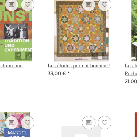
radtion und
Les étoiles portent bonheur!
Les I
Poche
33,00 €
*
21,0