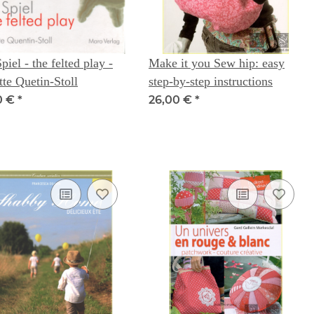
Spiel - the felted play -
Make it you Sew hip: easy
te Quetin-Stoll
step-by-step instructions
0 €
*
26,00 €
*