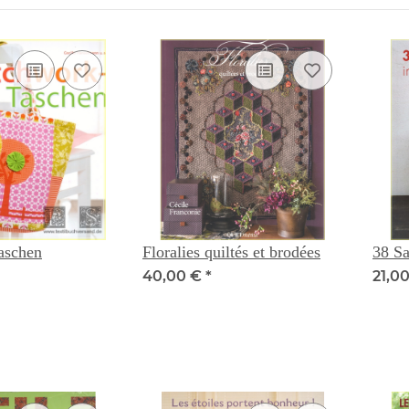
aschen
Floralies quiltés et brodées
38 Sa
40,00 €
*
21,0