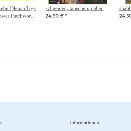
iebe (Neuauflage
schneiden, tauschen, nähen
shabb
ower Patchwork)
24,90 €
*
24,5
Godske
s
Informationen