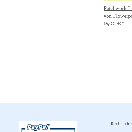
Patchwork-L
von Flowerp
- Anne-Pia 
15,00 €
*
Rasmussen
Rechtliche