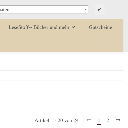
✔
aaten
LeseStoff-- Bücher und mehr
Gutscheine
Artikel 1 - 20 von 24
1
2