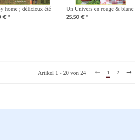
y home ; délicieux été
Un Univers en rouge & blanc
0 €
*
25,50 €
*
Artikel 1 - 20 von 24
1
2