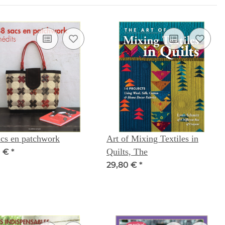
cs en patchwork
Art of Mixing Textiles in
Quilts, The
0 €
*
29,80 €
*