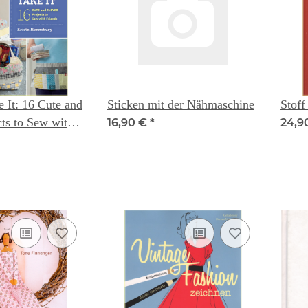
e It: 16 Cute and
Sticken mit der Nähmaschine
Stoff
cts to Sew with
16,90 €
*
24,9