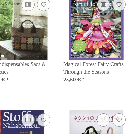
ndispensables Sacs &
Magical Forest Fairy Crafts
ttes
Through the Seasons
0 €
*
23,50 €
*