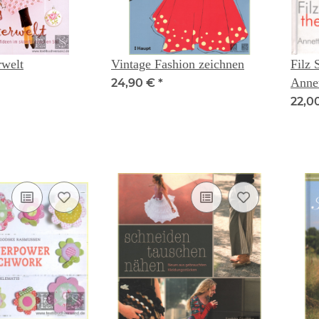
rwelt
Vintage Fashion zeichnen
Filz 
Annet
24,90 €
*
22,0