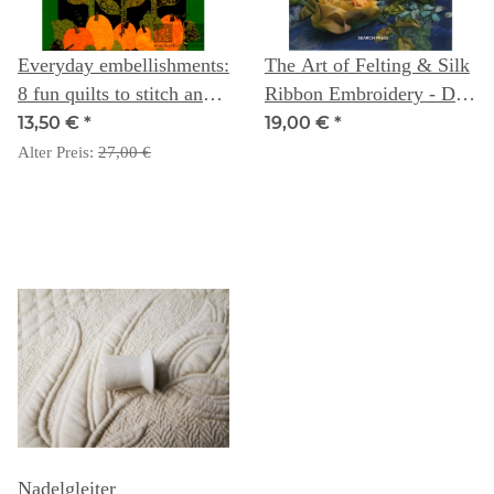
Everyday embellishments:
The Art of Felting & Silk
8 fun quilts to stitch and
Ribbon Embroidery - Di
embellish
van Niekerk with Toody
13,50 €
*
19,00 €
*
Cassidy - The Textile
Alter Preis:
27,00 €
Artist Series
Nadelgleiter