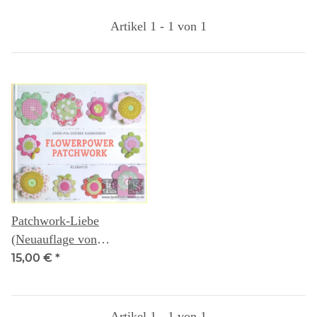
Artikel 1 - 1 von 1
Patchwork-Liebe
(Neuauflage von
Flowerpower Patchwork)
15,00 €
*
- Anne-Pia Godske
Rasmussen
Artikel 1 - 1 von 1