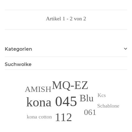
Artikel 1 - 2 von 2
Kategorien
Suchwolke
MQ-EZ
AMISH
Kcs
Blu
045
kona
Schablone
061
112
kona cotton