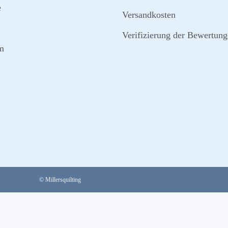
e
Versandkosten
Verifizierung der Bewertun
m
© Millersquilting