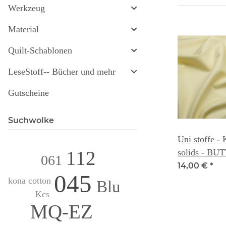
Werkzeug
Material
Quilt-Schablonen
LeseStoff-- Bücher und mehr
Gutscheine
Suchwolke
Uni stoffe -
112
solids - BU
061
14,00 €
*
045
kona cotton
Blu
Kcs
MQ-EZ