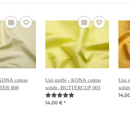
 KONA cotton
Uni stoffe - KONA cotton
Uni s
TTER 008
solids -BUTTERCUP 003
soli
008C
14,0
14,00 €
*