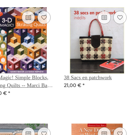
Magic! Simple Blocks,
38 Sacs en patchwork
ing Quilts -- Marci Baker
21,00 €
*
ra Nephew
0 €
*