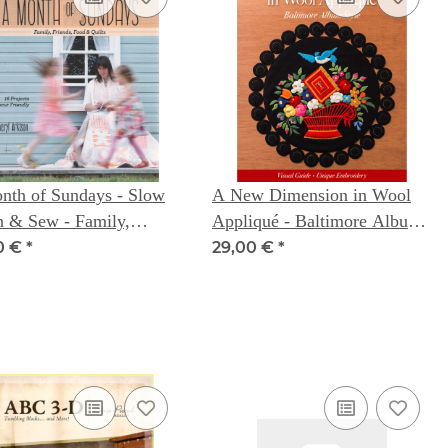
nth of Sundays - Slow
A New Dimension in Wool
 & Sew - Family,
Appliqué - Baltimore Album
ds, Food & Quilts -
Style: Visual Guide - Unique
0 €
*
29,00 €
*
l Arkison
Embroidery