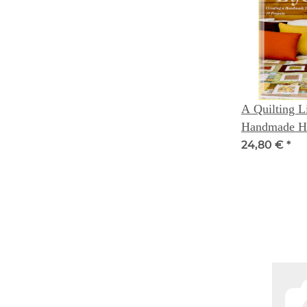
A Quilting Li
Handmade Ho
24,80 €
*