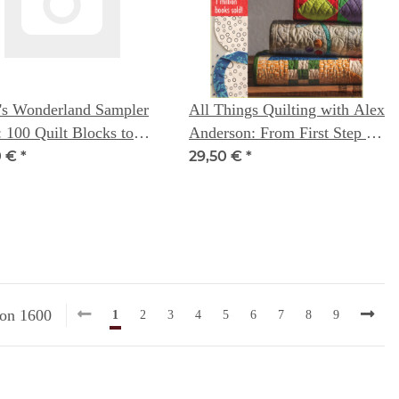
's Wonderland Sampler
All Things Quilting with Alex
: 100 Quilt Blocks to
Anderson: From First Step to
ve your sewing skills -
Last Stitch
0 €
*
29,50 €
*
 Caroline
von 1600
1
2
3
4
5
6
7
8
9