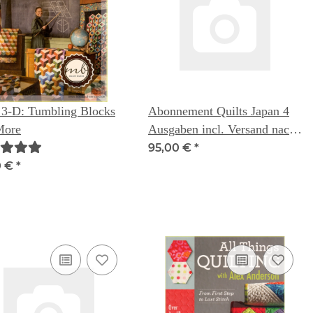
3-D: Tumbling Blocks
Abonnement Quilts Japan 4
More
Ausgaben incl. Versand nach
Deutschland
95,00 €
*
0 €
*