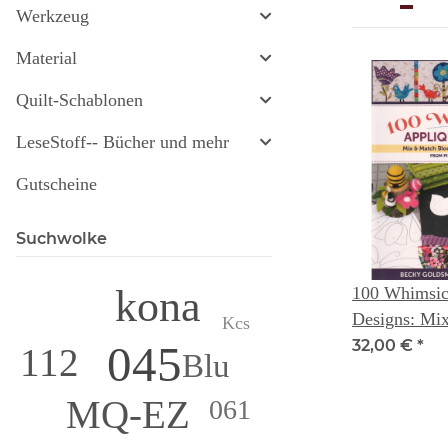
Werkzeug
Material
Quilt-Schablonen
LeseStoff-- Bücher und mehr
Gutscheine
Suchwolke
kona
100 Whimsic
Designs: Mi
Kcs
Blocks to Cr
32,00 €
*
045
112
Blu
Quilts ( fro
Designs) -- 
MQ-EZ
061
& Linda Jenk