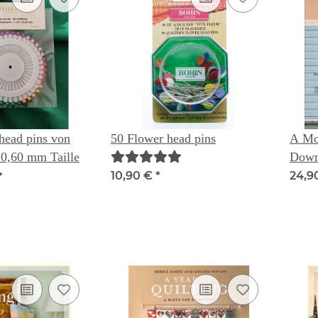
 head pins von
50 Flower head pins
A Mo
 0,60 mm Taille
Down
Frien
10,90 €
*
24,9
Chery