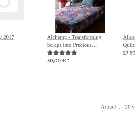
y 2017
Alchemy - Transforming
Alice
Scraps into Precious
Quilt
Materials
impro
27,5
Alice
30,00 €
*
Artikel 1 - 20 