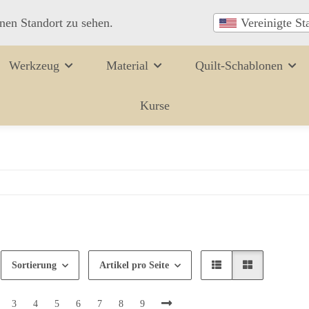
inen Standort zu sehen.
Vereinigte St
Werkzeug
Material
Quilt-Schablonen
Kurse
Sortierung
Artikel pro Seite
3
4
5
6
7
8
9