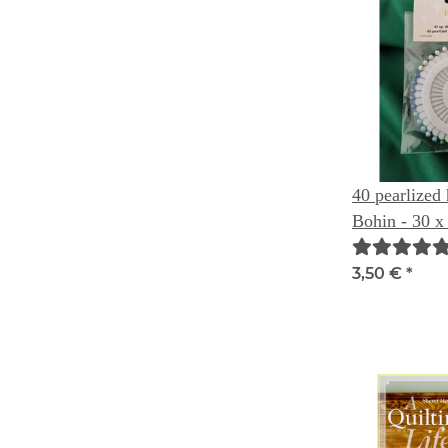
40 pearlized
Bohin - 30 x
3,50 €
*