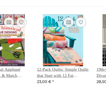
al Appliqué
12-Pack Quilts: Simple Quilts
19th
x & Match
that Start with 12 Fat
Divas
eate Playful
Quarters
Stunn
23,00 €
*
28,5
m Piece O`Cake
Opti
Becky Goldsmith
ins