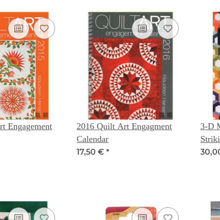
Art Engagement
2016 Quilt Art Engagment
3-D 
Calendar
Strik
& Sa
17,50 €
*
30,0