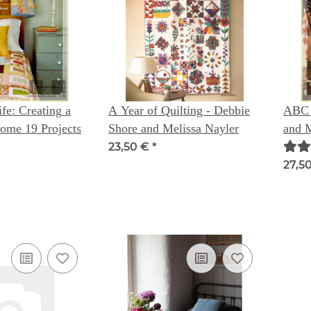
fe: Creating a
A Year of Quilting - Debbie
ABC 
me 19 Projects
Shore and Melissa Nayler
and 
23,50 €
*
27,5