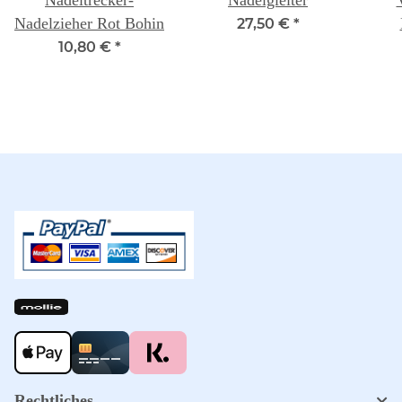
Nadeltrecker-
Nadelgleiter
Nadelzieher Rot Bohin
27,50 €
*
B
10,80 €
*
Rechtliches