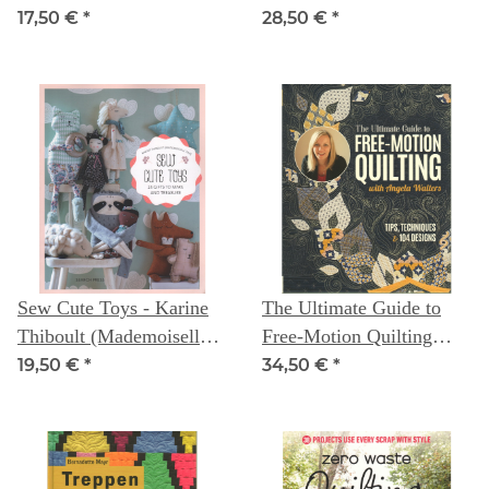
Shannon Roudhán and
17,50 €
*
28,50 €
*
Jason Bowlsby
Sew Cute Toys - Karine
The Ultimate Guide to
Thiboult (Mademoiselle
Free-Motion Quilting
Tika)
with Angela Walters
19,50 €
*
34,50 €
*