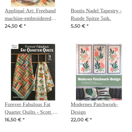
Appliqué Art: Freehand
Boutis Nadel Tapestry -
machine-embroidered
Runde Spitze 5stk.
pictures - Abigail Mill
24,50 €
*
5,50 €
*
Forever Fabulous Fat
Modernes Patchwork-
Quarter Quilts - Scott A.
Design
Flannagan
16,50 €
*
22,00 €
*