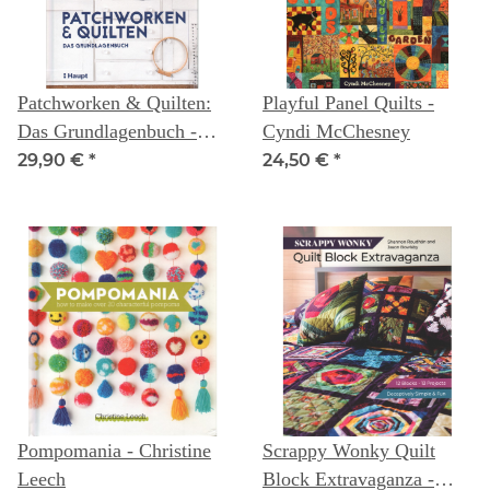
Patchworken & Quilten:
Playful Panel Quilts -
Das Grundlagenbuch -
Cyndi McChesney
Uta Hanson
29,90 €
*
24,50 €
*
Pompomania - Christine
Scrappy Wonky Quilt
Leech
Block Extravaganza -