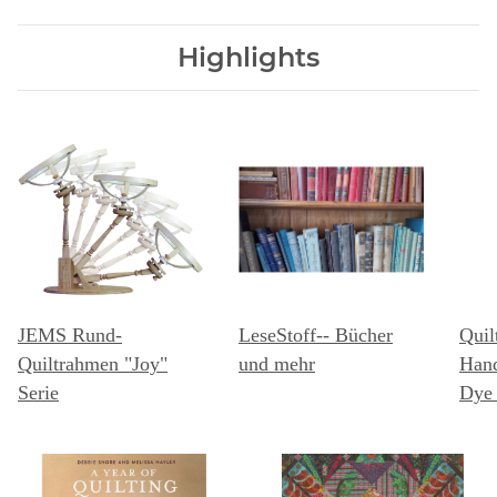
Highlights
JEMS Rund-
LeseStoff-- Bücher
Quil
Quiltrahmen "Joy"
und mehr
Hand
Serie
Dye