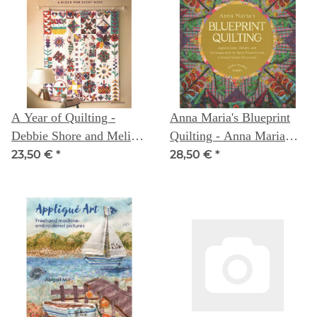
A Year of Quilting -
Anna Maria's Blueprint
Debbie Shore and Melissa
Quilting - Anna Maria
Nayler
Parry
23,50 €
*
28,50 €
*