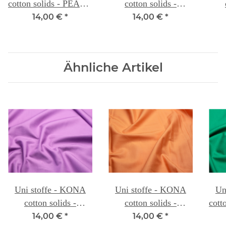
cotton solids - PEACH
cotton solids -
036
CORAL 018
14,00 €
*
14,00 €
*
Ähnliche Artikel
Uni stoffe - KONA
Uni stoffe - KONA
Un
cotton solids -
cotton solids -
cott
VIOLET 053
MANGO 016A
14,00 €
*
14,00 €
*