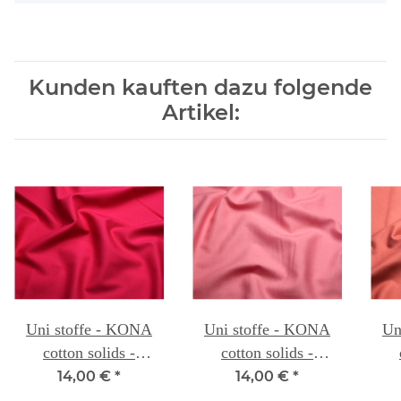
Kunden kauften dazu folgende
Artikel:
Uni stoffe - KONA
Uni stoffe - KONA
Un
cotton solids -
cotton solids -
POMEGRANATE 026
MELON 035
14,00 €
*
14,00 €
*