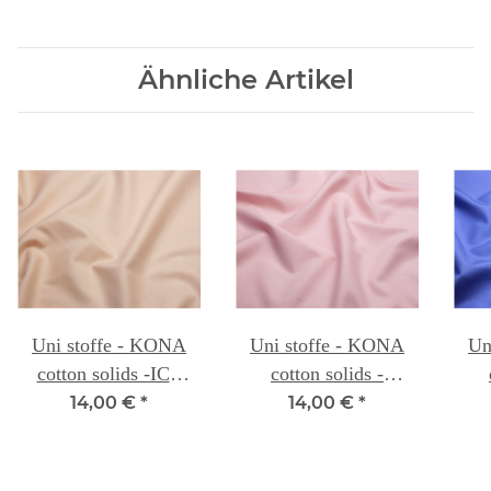
Ähnliche Artikel
Uni stoffe - KONA
Uni stoffe - KONA
Un
cotton solids -ICE
cotton solids -
PEACH 042
DUSTY PEACH
H
14,00 €
*
14,00 €
*
034A