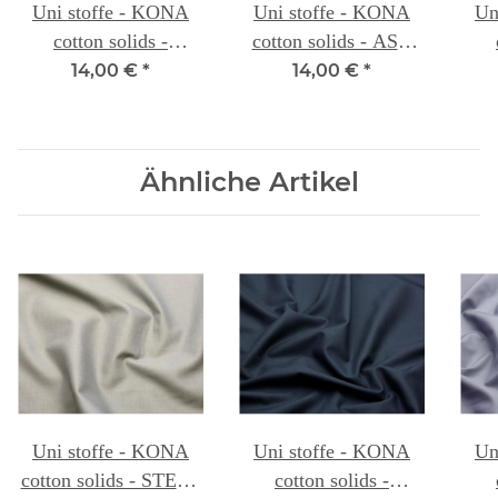
Uni stoffe - KONA
Uni stoffe - KONA
Un
cotton solids -
cotton solids - ASH
MEDIUM GREY 142
143
14,00 €
*
14,00 €
*
Ähnliche Artikel
Uni stoffe - KONA
Uni stoffe - KONA
Un
cotton solids - STEEL
cotton solids -