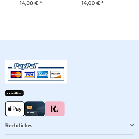
140B
PEPPER 139A
ME
14,00 €
*
14,00 €
*
Rechtliches