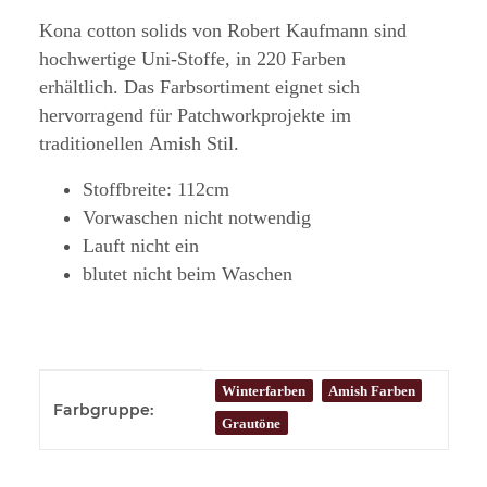
Kona cotton solids von Robert Kaufmann sind
hochwertige Uni-Stoffe, in 220 Farben
erhältlich. Das Farbsortiment eignet sich
hervorragend für Patchworkprojekte im
traditionellen Amish Stil.
Stoffbreite: 112cm
Vorwaschen nicht notwendig
Lauft nicht ein
blutet nicht beim Waschen
Produkteigenschaft
Wert
Winterfarben
Amish Farben
Farbgruppe:
Grautöne