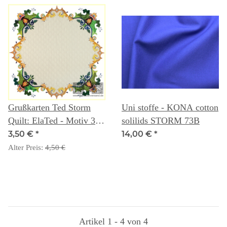
Grußkarten Ted Storm
Uni stoffe - KONA cotton
Quilt: ElaTed - Motiv 3
solilids STORM 73B
Innenkranz Detail
3,50 €
*
14,00 €
*
Alter Preis:
4,50 €
Artikel 1 - 4 von 4