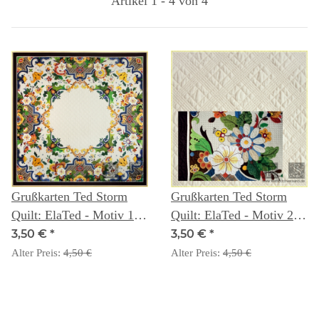
Artikel 1 - 4 von 4
Grußkarten Ted Storm
Grußkarten Ted Storm
Quilt: ElaTed - Motiv 1
Quilt: ElaTed - Motiv 2
ganzer Quilt
Detail
3,50 €
*
3,50 €
*
Alter Preis:
4,50 €
Alter Preis:
4,50 €