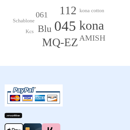
112
kona cotton
061
Schablone
045
kona
Blu
Kcs
AMISH
MQ-EZ